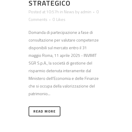
STRATEGICO
Posted at 10:57h
in
News
by
admin
0
Comments
0
Likes
Domanda di partecipazione a fase di
consultazione per valutare competenze
disponibili sul mercato entro il 31
maggio Roma, 11 aprile 2025 - INVIMIT
SGR S.p.A., la società di gestione del
risparmio detenuta interamente dal
Ministero dell’Economia e delle Finanze
che si occupa della valorizzazione del
patrimonio...
READ MORE