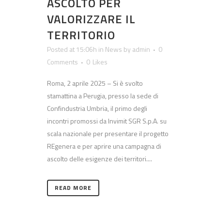
ASCOLTO PER
VALORIZZARE IL
TERRITORIO
Posted at 15:06h
in
News
by
admin
0
Comments
0
Likes
Roma, 2 aprile 2025 – Si è svolto
stamattina a Perugia, presso la sede di
Confindustria Umbria, il primo degli
incontri promossi da Invimit SGR S.p.A. su
scala nazionale per presentare il progetto
REgenera e per aprire una campagna di
ascolto delle esigenze dei territori....
READ MORE