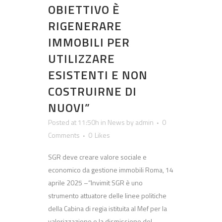
OBIETTIVO È
RIGENERARE
IMMOBILI PER
UTILIZZARE
ESISTENTI E NON
COSTRUIRNE DI
NUOVI”
Posted at 11:50h
in
News
by
admin
0
Comments
0
Likes
SGR deve creare valore sociale e
economico da gestione immobili Roma, 14
aprile 2025 –“Invimit SGR è uno
strumento attuatore delle linee politiche
della Cabina di regia istituita al Mef per la
valorizzazione e la dismissione del