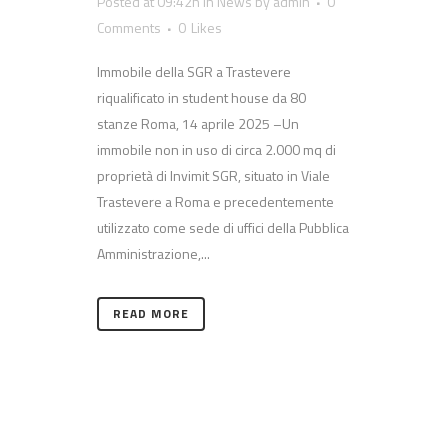
Posted at 09:42h
in
News
by
admin
0
Comments
0
Likes
Immobile della SGR a Trastevere
riqualificato in student house da 80
stanze Roma, 14 aprile 2025 –Un
immobile non in uso di circa 2.000 mq di
proprietà di Invimit SGR, situato in Viale
Trastevere a Roma e precedentemente
utilizzato come sede di uffici della Pubblica
Amministrazione,...
READ MORE