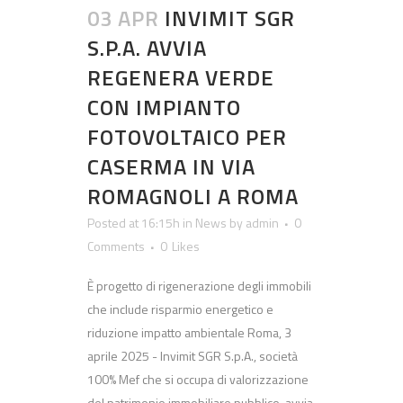
03 APR
INVIMIT SGR
S.P.A. AVVIA
REGENERA VERDE
CON IMPIANTO
FOTOVOLTAICO PER
CASERMA IN VIA
ROMAGNOLI A ROMA
Posted at 16:15h
in
News
by
admin
0
Comments
0
Likes
È progetto di rigenerazione degli immobili
che include risparmio energetico e
riduzione impatto ambientale Roma, 3
aprile 2025 - Invimit SGR S.p.A., società
100% Mef che si occupa di valorizzazione
del patrimonio immobiliare pubblico, avvia