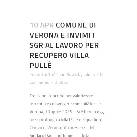
10 APR
COMUNE DI
VERONA E INVIMIT
SGR AL LAVORO PER
RECUPERO VILLA
PULLÈ
Posted at 16:14h
in
News
by
admin
0
Comments
0
Likes
Tre azioni concrete per valorizzare
territorio e coinvolgere comunità locale
Verona, 10 aprile 2025 – Si è tenuto oggi
un sopralluogo a Villa Pullè nel quartiere
Chievo di Verona, alla presenza del
Sindaco Damiano Tommasi, della