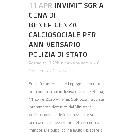
11 APR
INVIMIT SGR A
CENA DI
BENEFICENZA
CALCIOSOCIALE PER
ANNIVERSARIO
POLIZIA DI STATO
Posted at 13:22h
in
News
by
admin
0
Comments
0
Likes
Società conferma suo impegno concreto
per comunità più inclusiva e vivibile Roma,
11 aprile 2025 –Invimit SGR S.p.A., società
interamente detenuta dal Ministero
dell'Economia e delle Finanze che si
occupa di valorizzazione del patrimonio
immobiliare pubblico, ha avuto il piacere di