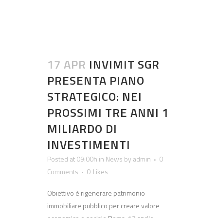
17 APR
INVIMIT SGR
PRESENTA PIANO
STRATEGICO: NEI
PROSSIMI TRE ANNI 1
MILIARDO DI
INVESTIMENTI
Posted at 09:00h
in
News
by
admin
0
Comments
0
Likes
Obiettivo è rigenerare patrimonio
immobiliare pubblico per creare valore