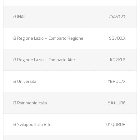
i3 INAIL
ZYAS727
i3 Regione Lazio – Comparto Regione
9G7CCLX
i3 Regione Lazio – Comparto Ater
KG2IYLB
i3 Università
YBRDC7X
i3 Patrimonio Italia
5A1LUR6
i3 Sviluppo Italia 8 Ter
01QDRUR