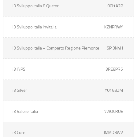
i3 Sviluppo Italia 8 Quater
00I1A2P
i3 Sviluppo Italia Invitalia
KZNPRWY
i3 Sviluppo Italia – Comparto Regione Piemonte
SPI3N4H
i3 INPS
3RE8PR6
i3 Silver
Y01G3ZM
i3 Valore Italia
NWOCRUE
i3 Core
JMMD8WV