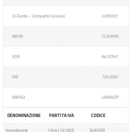
i3-Dante – Comparto Convivio
LU9EXQ1
MEFIN
TC2HXRN
SGR
A4707H7
PAT
T81UE87
NAPOLI
U6MJ5ZP
DENOMINAZIONE
PARTITA IVA
CODICE
Investimenti
12441721003
SLIXOSR