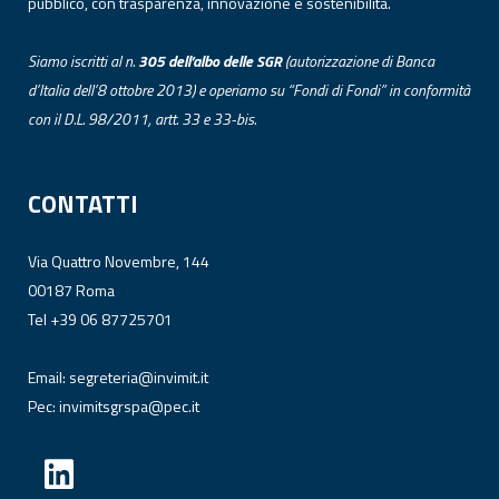
pubblico, con trasparenza, innovazione e sostenibilità.
Siamo iscritti al n.
305 dell’albo
delle
SGR
(autorizzazione di Banca
d’Italia dell’8 ottobre 2013) e operiamo su “Fondi di Fondi” in conformità
con il D.L. 98/2011, artt. 33 e 33-bis.
CONTATTI
Via Quattro Novembre, 144
00187 Roma
Tel +39 06 87725701
Email:
segreteria@invimit.it
Pec:
invimitsgrspa@pec.it