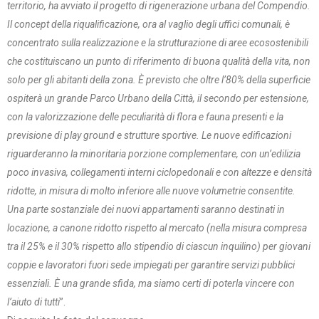
territorio, ha avviato il progetto di rigenerazione urbana del Compendio.
Il concept della riqualificazione, ora al vaglio degli uffici comunali, è
concentrato sulla realizzazione e la strutturazione di aree ecosostenibili
che costituiscano un punto di riferimento di buona qualità della vita, non
solo per gli abitanti della zona. È previsto che oltre l’80% della superficie
ospiterà un grande Parco Urbano della Città, il secondo per estensione,
con la valorizzazione delle peculiarità di flora e fauna presenti e la
previsione di play ground e strutture sportive. Le nuove edificazioni
riguarderanno la minoritaria porzione complementare, con un’edilizia
poco invasiva, collegamenti interni ciclopedonali e con altezze e densità
ridotte, in misura di molto inferiore alle nuove volumetrie consentite.
Una parte sostanziale dei nuovi appartamenti saranno destinati in
locazione, a canone ridotto rispetto al mercato (nella misura compresa
tra il 25% e il 30% rispetto allo stipendio di ciascun inquilino) per giovani
coppie e lavoratori fuori sede impiegati per garantire servizi pubblici
essenziali. È una grande sfida, ma siamo certi di poterla vincere con
l’aiuto di tutti
”.