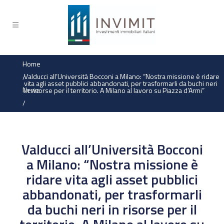
Home
Valducci all’Università Bocconi a Milano: “Nostra missione è ridare
/
vita agli asset pubblici abbandonati, per trasformarli da buchi neri
News
in risorse per il territorio. A Milano al lavoro su Piazza d’Armi”
/
Valducci all’Università Bocconi
a Milano: “Nostra missione è
ridare vita agli asset pubblici
abbandonati, per trasformarli
da buchi neri in risorse per il