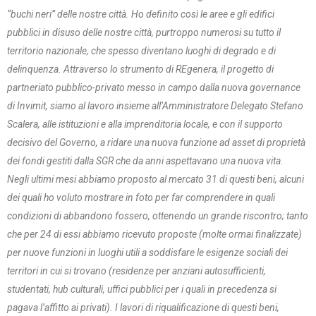
“buchi neri” delle nostre città. Ho definito così le aree e gli edifici
pubblici in disuso delle nostre città, purtroppo numerosi su tutto il
territorio nazionale, che spesso diventano luoghi di degrado e di
delinquenza. Attraverso lo strumento di REgenera, il progetto di
partneriato pubblico-privato messo in campo dalla nuova governance
di Invimit, siamo al lavoro insieme all’Amministratore Delegato Stefano
Scalera, alle istituzioni e alla imprenditoria locale, e con il supporto
decisivo del Governo, a ridare una nuova funzione ad asset di proprietà
dei fondi gestiti dalla SGR che da anni aspettavano una nuova vita.
Negli ultimi mesi abbiamo proposto al mercato 31 di questi beni, alcuni
dei quali ho voluto mostrare in foto per far comprendere in quali
condizioni di abbandono fossero, ottenendo un grande riscontro; tanto
che per 24 di essi abbiamo ricevuto proposte (molte ormai finalizzate)
per nuove funzioni in luoghi utili a soddisfare le esigenze sociali dei
territori in cui si trovano (residenze per anziani autosufficienti,
studentati, hub culturali, uffici pubblici per i quali in precedenza si
pagava l’affitto ai privati). I lavori di riqualificazione di questi beni,