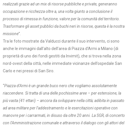
realizzati grazie ad un mix di risorse pubbliche e private, generanno
occupazione e ricchezza oltre a, una volta giunto a conclusione il
processo di rimessa in funzione, valore per la comunità del territorio.
Trasformare gli asset pubblici da buchi neri in risorse, questa è la nostra
missione
”.
Tra le foto mostrate da Valducci durante il suo intervento, ci sono
anche le immagini dall’alto dell’area di Piazza d’Armi a Milano (di
proprietà di uno dei fondi gestiti da Invimit), che si trova nella zona
nord-ovest della città, nelle immediate vicinanze dell’ospedale San
Carlo e nei pressi di San Siro.
“
Piazza d’Armi è un grande buco nero che vogliamo assolutamente
riaccendere. Si tratta di una delle pochissime aree – per estensione, la
più vasta (41 ettari) – ancora da sviluppare nella città; adibita in passato
ad area militare per l’addestramento e le esercitazioni operative con
manovre per i carrarmati, in disuso da oltre 20 anni. La SGR, di concerto
con l’Amministrazione comunale e attraverso il dialogo con gli attori del