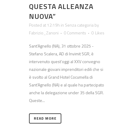
QUESTA ALLEANZA
NUOVA”
Posted at 12:19h
in
Senza categoria
by
Fabrizio_Zanoni
0 Comments
0
Likes
Sant’Agnello (NA), 31 ottobre 2025 -
Stefano Scalera, AD di Invimit SGR, è
intervenuto quest’oggi al XXV convegno
nazionale giovani imprenditori edili che si
è svolto al Grand Hotel Cocumella di
Sant’Agnello (NA) e al quale ha partecipato
anche la delegazione under 35 della SGR.
Queste...
READ MORE