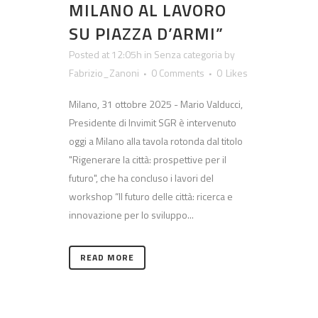
MILANO AL LAVORO
SU PIAZZA D’ARMI”
Posted at 12:05h
in
Senza categoria
by
Fabrizio_Zanoni
0 Comments
0
Likes
Milano, 31 ottobre 2025 - Mario Valducci,
Presidente di Invimit SGR è intervenuto
oggi a Milano alla tavola rotonda dal titolo
"Rigenerare la città: prospettive per il
futuro", che ha concluso i lavori del
workshop “Il futuro delle città: ricerca e
innovazione per lo sviluppo...
READ MORE