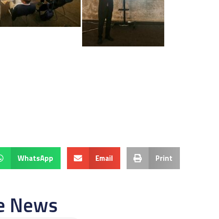
WhatsApp
Email
Print
re News