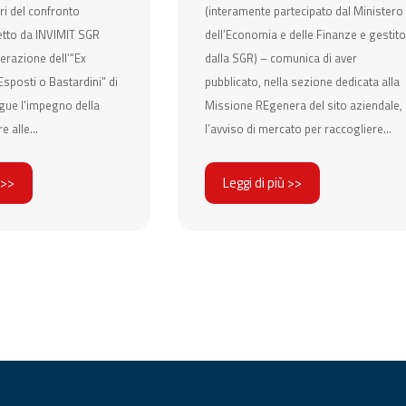
ri del confronto
(interamente partecipato dal Ministero
etto da INVIMIT SGR
dell’Economia e delle Finanze e gestito
erazione dell’“Ex
dalla SGR) – comunica di aver
sposti o Bastardini” di
pubblicato, nella sezione dedicata alla
gue l’impegno della
Missione REgenera del sito aziendale,
e alle...
l’avviso di mercato per raccogliere...
 >>
Leggi di più >>