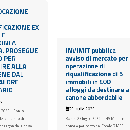
LOCAZIONE
FICAZIONE EX
LE
INI A
INVIMIT pubblica
A. PROSEGUE
avviso di mercato per
O PER
operazione di
IRE ALLA
riqualificazione di 5
BENE DAL
immobili in 400
ALORE
alloggi da destinare a
ARIO
canone abbordabile
26
29 Luglio 2026
 2026 – Con la
el contratto di
Roma, 29 luglio 2026 – INVIMIT – in
onsegna delle chiavi
nome e per conto del Fondoi3 MEF