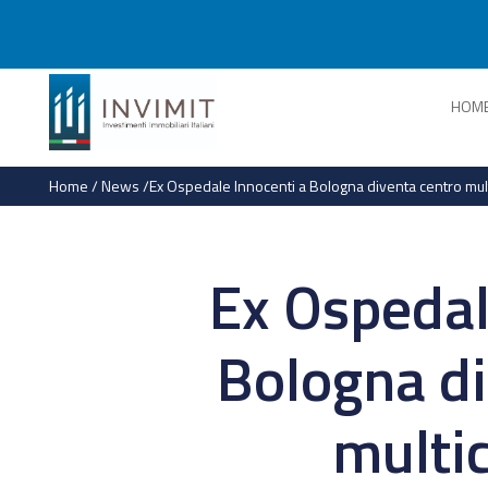
HOM
Home
/
News
/
Ex Ospedale Innocenti a Bologna diventa centro mult
Ex Ospedal
Bologna di
multic