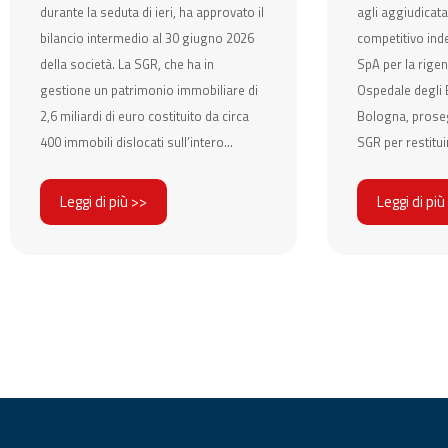
durante la seduta di ieri, ha approvato il
agli aggiudicata
bilancio intermedio al 30 giugno 2026
competitivo ind
della società. La SGR, che ha in
SpA per la rigen
gestione un patrimonio immobiliare di
Ospedale degli E
2,6 miliardi di euro costituito da circa
Bologna, prose
400 immobili dislocati sull’intero...
SGR per restituir
Leggi di più >>
Leggi di più