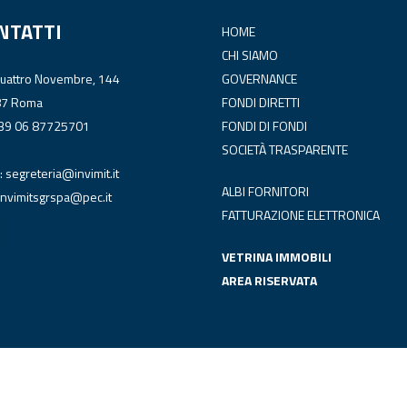
NTATTI
HOME
CHI SIAMO
Quattro Novembre, 144
GOVERNANCE
87 Roma
FONDI DIRETTI
+39 06 87725701
FONDI DI FONDI
SOCIETÀ TRASPARENTE
:
segreteria@invimit.it
ALBI FORNITORI
invimitsgrspa@pec.it
FATTURAZIONE ELETTRONICA
VETRINA IMMOBILI
AREA RISERVATA