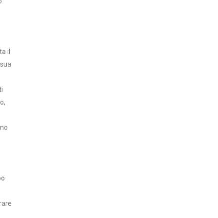
o
a il
 sua
i
o,
amo
po
erare