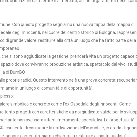
ix di locazioni calmierate e a mercato, al fine di garantire il necessari
e comune. Con questo progetto segniamo una nuova tappa della mappa di
edale degli Innocenti, nel cuore del centro storico di Bologna, rappresent
 di grande valore: restituire alla città un luogo che ha fatto parte della
temporaneo.
ltà che si sono aggiudicate la gestione, prenderà vita un progetto capace d
o spazio dove convivranno produzione artistica, spettacolo dal vivo, studi
ella di DumBO.
dalle proprie radici. Questo intervento ne è una prova concreta: recuperi
ormiamo in un luogo di comunità e di opportunità”.
mplesso:
o valore simbolico e concreto come l’ex Ospedale degli Innocenti. Come
ltanto progetti con caratteristiche da noi giudicate valide per lo svilup
e pertanto non avessero intenti meramente speculativi. La progettualità
t SGR, consente di coniugare la riattivazione dell’immobile, in grado di gen
e, seppur contenuto, siamo chiamati a restituire ai nostri quotisti”.