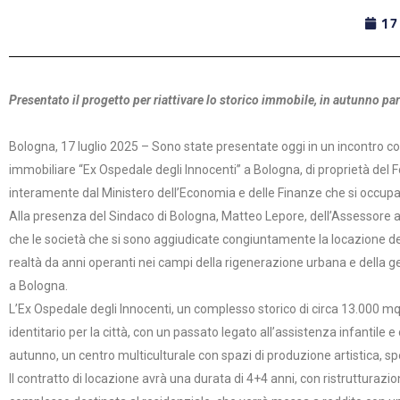
17
Presentato il progetto per riattivare lo storico immobile, in autunno part
Bologna, 17 luglio 2025 – Sono state presentate oggi in un incontro co
immobiliare “Ex Ospedale degli Innocenti” a Bologna, di proprietà del Fo
interamente dal Ministero dell’Economia e delle Finanze che si occupa
Alla presenza del Sindaco di Bologna, Matteo Lepore, dell’Assessore al
che le società che si sono aggiudicate congiuntamente la locazione de
realtà da anni operanti nei campi della rigenerazione urbana e della ges
a Bologna.
L’Ex Ospedale degli Innocenti, un complesso storico di circa 13.000 mq s
identitario per la città, con un passato legato all’assistenza infantile
autunno, un centro multiculturale con spazi di produzione artistica, spet
Il contratto di locazione avrà una durata di 4+4 anni, con ristrutturazi