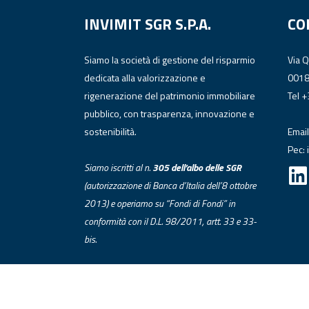
INVIMIT SGR S.P.A.
CO
Siamo la società di gestione del risparmio
Via 
dedicata alla valorizzazione e
001
rigenerazione del patrimonio immobiliare
Tel 
pubblico, con trasparenza, innovazione e
sostenibilità.
Email
Pec:
Siamo iscritti al n.
305 dell’albo
delle
SGR
(autorizzazione di Banca d’Italia dell’8 ottobre
2013) e operiamo su “Fondi di Fondi” in
conformità con il D.L. 98/2011, artt. 33 e 33-
bis.
© INVIMIT 2024