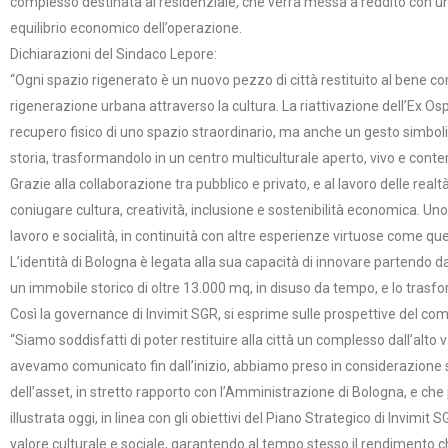
complesso destinata al residenziale, che verrà messa a reddito con un m
equilibrio economico dell’operazione.
Dichiarazioni del Sindaco Lepore:
“Ogni spazio rigenerato è un nuovo pezzo di città restituito al ben
rigenerazione urbana attraverso la cultura. La riattivazione dell’Ex Osp
recupero fisico di uno spazio straordinario, ma anche un gesto simbolico
storia, trasformandolo in un centro multiculturale aperto, vivo e con
Grazie alla collaborazione tra pubblico e privato, e al lavoro delle rea
coniugare cultura, creatività, inclusione e sostenibilità economica. Un
lavoro e socialità, in continuità con altre esperienze virtuose come qu
L’identità di Bologna è legata alla sua capacità di innovare partendo 
un immobile storico di oltre 13.000 mq, in disuso da tempo, e lo trasf
Così la governance di Invimit SGR, si esprime sulle prospettive del co
“Siamo soddisfatti di poter restituire alla città un complesso dall’alt
avevamo comunicato fin dall’inizio, abbiamo preso in considerazione so
dell’asset, in stretto rapporto con l’Amministrazione di Bologna, e ch
illustrata oggi, in linea con gli obiettivi del Piano Strategico di Invimi
valore culturale e sociale, garantendo al tempo stesso il rendimento ch