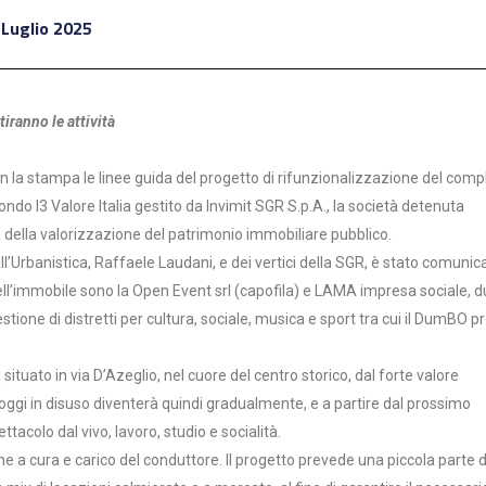
 Luglio 2025
iranno le attività
n la stampa le linee guida del progetto di rifunzionalizzazione del com
ndo I3 Valore Italia gestito da Invimit SGR S.p.A., la società detenuta
 della valorizzazione del patrimonio immobiliare pubblico.
l’Urbanistica, Raffaele Laudani, e dei vertici della SGR, è stato comunic
ll’immobile sono la Open Event srl (capofila) e LAMA impresa sociale, 
tione di distretti per cultura, sociale, musica e sport tra cui il DumBO p
ituato in via D’Azeglio, nel cuore del centro storico, dal forte valore
 e oggi in disuso diventerà quindi gradualmente, e a partire dal prossimo
tacolo dal vivo, lavoro, studio e socialità.
one a cura e carico del conduttore. Il progetto prevede una piccola parte d