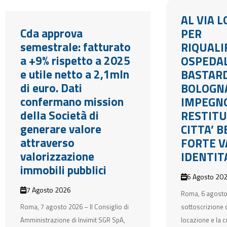
AL VIA 
Cda approva
PER
semestrale: fatturato
RIQUALI
a +9% rispetto a 2025
OSPEDA
e utile netto a 2,1mln
BASTARD
di euro. Dati
BOLOGN
confermano mission
IMPEGN
della Società di
RESTITU
generare valore
CITTA’ 
attraverso
FORTE V
valorizzazione
IDENTIT
immobili pubblici
6 Agosto 20
7 Agosto 2026
Roma, 6 agosto
Roma, 7 agosto 2026 – Il Consiglio di
sottoscrizione d
Amministrazione di Invimit SGR SpA,
locazione e la c