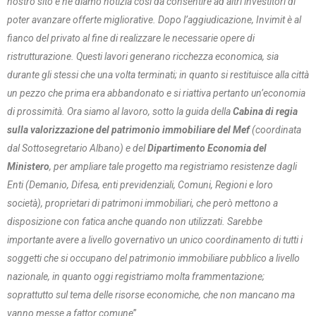
nostro sito e ne diamo notizia così da consentire ad altri investitori di
poter avanzare offerte migliorative. Dopo l’aggiudicazione, Invimit è al
fianco del privato al fine di realizzare le necessarie opere di
ristrutturazione. Questi lavori generano ricchezza economica, sia
durante gli stessi che una volta terminati; in quanto si restituisce alla città
un pezzo che prima era
abbandonato e si riattiva pertanto un’economia
di prossimità. Ora siamo al lavoro, sotto la guida della
Cabina di regia
sulla valorizzazione del patrimonio immobiliare del Mef
(coordinata
dal Sottosegretario Albano) e del
Dipartimento Economia del
Ministero
, per ampliare tale progetto ma registriamo resistenze dagli
Enti (Demanio, Difesa, enti previdenziali, Comuni, Regioni e loro
società), proprietari di patrimoni immobiliari, che però mettono a
disposizione con fatica anche quando non utilizzati. Sarebbe
importante avere a livello governativo un unico coordinamento di tutti i
soggetti che si occupano del patrimonio immobiliare pubblico a livello
nazionale, in quanto oggi registriamo molta frammentazione;
soprattutto sul tema delle risorse economiche, che non mancano ma
vanno messe a fattor comune
”.