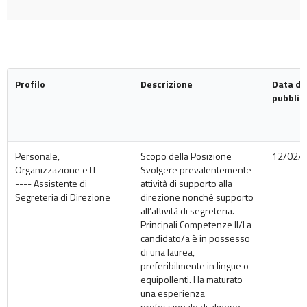
Profilo
Descrizione
Data di
pubblic
Personale,
Scopo della Posizione
12/02/
Organizzazione e IT ------
Svolgere prevalentemente
---- Assistente di
attività di supporto alla
Segreteria di Direzione
direzione nonché supporto
all’attività di segreteria.
Principali Competenze Il/La
candidato/a è in possesso
di una laurea,
preferibilmente in lingue o
equipollenti. Ha maturato
una esperienza
professionale di almeno