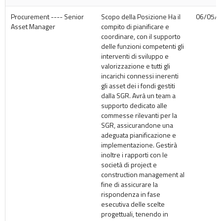
Procurement ---- Senior
Scopo della Posizione Ha il
06/05/
Asset Manager
compito di pianificare e
coordinare, con il supporto
delle funzioni competenti gli
interventi di sviluppo e
valorizzazione e tutti gli
incarichi connessi inerenti
gli asset dei i fondi gestiti
dalla SGR. Avrà un team a
supporto dedicato alle
commesse rilevanti per la
SGR, assicurandone una
adeguata pianificazione e
implementazione. Gestirà
inoltre i rapporti con le
società di project e
construction management al
fine di assicurare la
rispondenza in fase
esecutiva delle scelte
progettuali, tenendo in