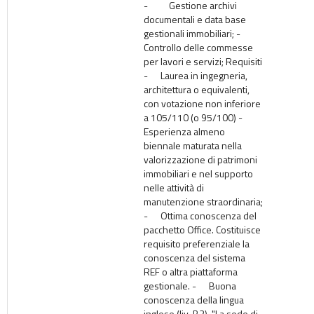
- Gestione archivi
documentali e data base
gestionali immobiliari; -
Controllo delle commesse
per lavori e servizi; Requisiti
- Laurea in ingegneria,
architettura o equivalenti,
con votazione non inferiore
a 105/110 (o 95/100) -
Esperienza almeno
biennale maturata nella
valorizzazione di patrimoni
immobiliari e nel supporto
nelle attività di
manutenzione straordinaria;
- Ottima conoscenza del
pacchetto Office. Costituisce
requisito preferenziale la
conoscenza del sistema
REF o altra piattaforma
gestionale. - Buona
conoscenza della lingua
inglese (liv. B2). "La sede di