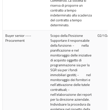
Commercio. La Società si
riserva di proporre un
contratto a tempo
indeterminato alla scadenza
del contratto a tempo
determinato.
Buyer senior ----
Scopo della Posizione
02/10/
Procurement
Supportare il responsabile
della funzione: - nella
pianificazione e nel
monitoraggio delle iniziative
di acquisto oggetto di
programmazione sia per la
SGR sia per i fondi
immobiliari gestiti; - nel
monitoraggio dei fornitori e
nell’attivazione delle tutele
contrattuali; -
nell’elaborazione dei report
per la direzione aziendale.
Individuare la procedura da
espletare nel rispetto della