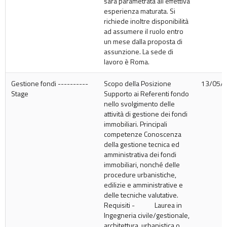
sarà parametrata all’effettiva
esperienza maturata. Si
richiede inoltre disponibilità
ad assumere il ruolo entro
un mese dalla proposta di
assunzione. La sede di
lavoro è Roma.
Gestione fondi ----------
Scopo della Posizione
13/05/
Stage
Supporto ai Referenti fondo
nello svolgimento delle
attività di gestione dei fondi
immobiliari. Principali
competenze Conoscenza
della gestione tecnica ed
amministrativa dei fondi
immobiliari, nonché delle
procedure urbanistiche,
edilizie e amministrative e
delle tecniche valutative.
Requisiti - Laurea in
Ingegneria civile/gestionale,
architettura, urbanistica o