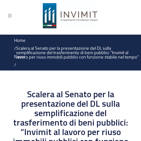
Home
Scalera al Senato per la presentazione del DL sulla
/
semplificazione del trasferimento di beni pubblici: “Invimit al
News
lavoro per riuso immobili pubblici con funzione stabile nel tempo”
/
Scalera al Senato per la
presentazione del DL sulla
semplificazione del
trasferimento di beni pubblici:
“Invimit al lavoro per riuso