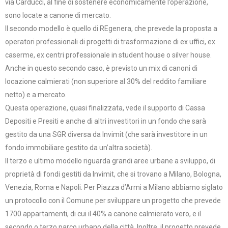
via Carducci, al fine di sostenere economicamente l’operazione,
sono locate a canone di mercato.
Il secondo modello è quello di REgenera, che prevede la proposta a
operatori professionali di progetti di trasformazione di ex uffici, ex
caserme, ex centri professionale in student house o silver house.
Anche in questo secondo caso, è previsto un mix di canoni di
locazione calmierati (non superiore al 30% del reddito familiare
netto) e a mercato.
Questa operazione, quasi finalizzata, vede il supporto di Cassa
Depositi e Presiti e anche di altri investitori in un fondo che sarà
gestito da una SGR diversa da Invimit (che sarà investitore in un
fondo immobiliare gestito da un’altra società).
Il terzo e ultimo modello riguarda grandi aree urbane a sviluppo, di
proprietà di fondi gestiti da Invimit, che si trovano a Milano, Bologna,
Venezia, Roma e Napoli. Per Piazza d’Armi a Milano abbiamo siglato
un protocollo con il Comune per sviluppare un progetto che prevede
1700 appartamenti, di cui il 40% a canone calmierato vero, e il
secondo o terzo parco urbano della città. Inoltre, il progetto prevede,