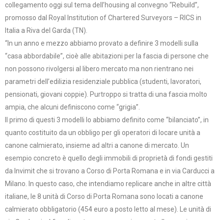
collegamento oggi sul tema dell’housing al convegno “Rebuild”,
promosso dal Royal Institution of Chartered Surveyors – RICS in
Italia a Riva del Garda (TN).
“In un anno e mezzo abbiamo provato a definire 3 modelli sulla
“casa abbordabile”, cioè alle abitazioni per la fascia di persone che
non possono rivolgersi al libero mercato ma non rientrano nei
parametri dell’edilizia residenziale pubblica (studenti, lavoratori,
pensionati, giovani coppie). Purtroppo si tratta di una fascia molto
ampia, che alcuni definiscono come “grigia”.
Il primo di questi 3 modelli lo abbiamo definito come “bilanciato”, in
quanto costituito da un obbligo per gli operatori di locare unità a
canone calmierato, insieme ad altri a canone di mercato. Un
esempio concreto è quello degli immobili di proprietà di fondi gestiti
da Invimit che si trovano a Corso di Porta Romana e in via Carducci a
Milano. In questo caso, che intendiamo replicare anche in altre città
italiane, le 8 unità di Corso di Porta Romana sono locati a canone
calmierato obbligatorio (454 euro a posto letto al mese). Le unità di