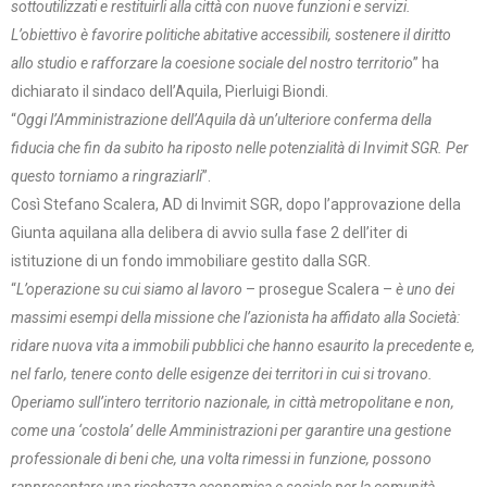
sottoutilizzati e restituirli alla città con nuove funzioni e servizi.
L’obiettivo è favorire politiche abitative accessibili, sostenere il diritto
allo studio e rafforzare la coesione sociale del nostro territorio
” ha
dichiarato il sindaco dell’Aquila, Pierluigi Biondi.
“
Oggi l’Amministrazione dell’Aquila dà un’ulteriore conferma della
fiducia che fin da subito ha riposto nelle potenzialità di Invimit SGR. Per
questo torniamo a ringraziarli
”.
Così Stefano Scalera, AD di Invimit SGR, dopo l’approvazione della
Giunta aquilana alla delibera di avvio sulla fase 2 dell’iter di
istituzione di un fondo immobiliare gestito dalla SGR.
“
L’operazione su cui siamo al lavoro
– prosegue Scalera –
è uno dei
massimi esempi della missione che l’azionista ha affidato alla Società:
ridare nuova vita a immobili pubblici che hanno esaurito la precedente e,
nel farlo, tenere conto delle esigenze dei territori in cui si trovano.
Operiamo sull’intero territorio nazionale, in città metropolitane e non,
come una ‘costola’ delle Amministrazioni per garantire una gestione
professionale di beni che, una volta rimessi in funzione, possono