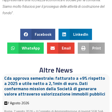
rappresentare una ricchezza economica e sociale per la comunità.
Siamo molto fiduciosi per il prosieguo delle attività di costruzione del
fondo
”.
Facebook
LinkedIn
WhatsApp
Email
Print
Altre News
Cda approva semestrale: fatturato a +9% rispetto
a 2025 e utile netto a 2,1mln di euro. Dati
confermano mission della Società di generare
valore attraverso valorizzazione immobili pubblici
7 Agosto 2026
Roma, 7 agosto 2026 – Il Consiglio di Amministrazione di Invimit SGR SpA,