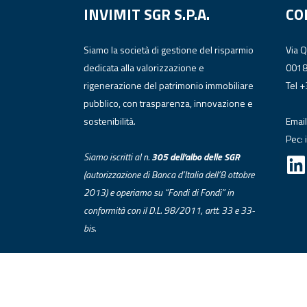
INVIMIT SGR S.P.A.
CO
Siamo la società di gestione del risparmio
Via 
dedicata alla valorizzazione e
001
rigenerazione del patrimonio immobiliare
Tel 
pubblico, con trasparenza, innovazione e
sostenibilità.
Email
Pec:
Siamo iscritti al n.
305 dell’albo
delle
SGR
(autorizzazione di Banca d’Italia dell’8 ottobre
2013) e operiamo su “Fondi di Fondi” in
conformità con il D.L. 98/2011, artt. 33 e 33-
bis.
© INVIMIT 2024