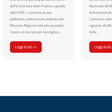
dell’Economia e delle Finanze e gestito
Nazionale del Ma
dalla SGR) – comunica di aver
dichiarazioni del
pubblicato, nella sezione dedicata alla
L’annuncio odie
Missione REgenera del sito aziendale,
riguardo all’af
l’avviso di mercato per raccogliere...
della...
Leggi di più >>
Leggi di più