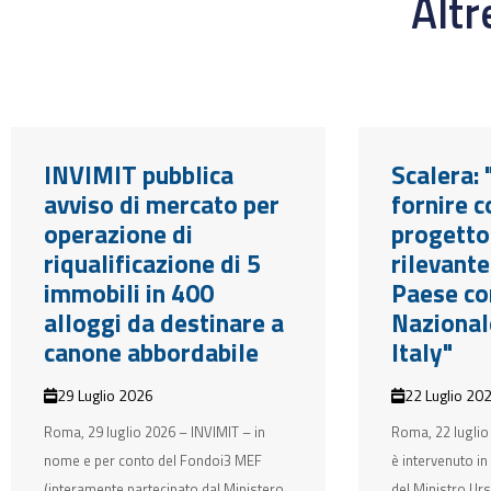
Alt
INVIMIT pubblica
Scalera: 
avviso di mercato per
fornire c
operazione di
progetto
riqualificazione di 5
rilevant
immobili in 400
Paese c
alloggi da destinare a
Nazional
canone abbordabile
Italy"
29 Luglio 2026
22 Luglio 20
Roma, 29 luglio 2026 – INVIMIT – in
Roma, 22 luglio
nome e per conto del Fondoi3 MEF
è intervenuto in
(interamente partecipato dal Ministero
del Ministro Urs