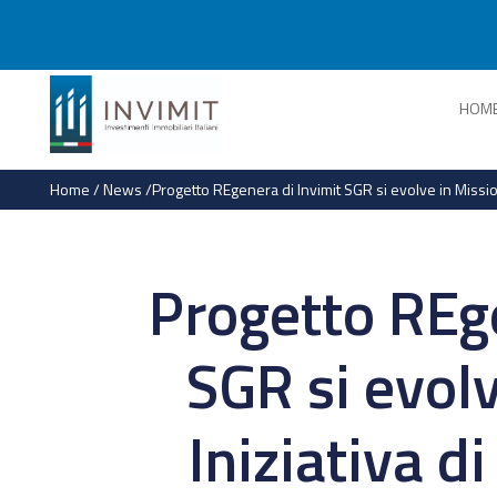
HOM
Home
/
News
/
Progetto REgenera di Invimit SGR si evolve in Missio
Progetto REge
SGR si evolv
Iniziativa d