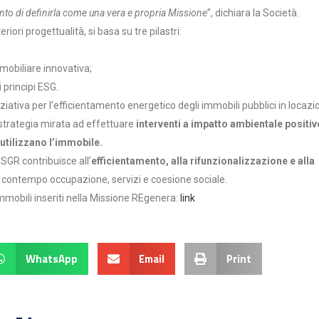
omento di definirla come una vera e propria Missione
”, dichiara la Società.
iori progettualità, si basa su tre pilastri:
mobiliare innovativa;
 principi ESG.
niziativa per l’efficientamento energetico degli immobili pubblici in locazi
a strategia mirata ad effettuare
interventi a impatto ambientale positiv
utilizzano l’immobile.
 SGR contribuisce all’
efficientamento, alla rifunzionalizzazione e alla
l contempo occupazione, servizi e coesione sociale.
mmobili inseriti nella Missione REgenera:
link
WhatsApp
Email
Print