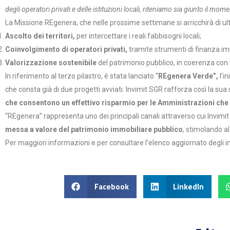
degli operatori privati e delle istituzioni locali, riteniamo sia giunto il m
La Missione REgenera, che nelle prossime settimane si arricchirà di ulter
Ascolto dei territori,
per intercettare i reali fabbisogni locali;
Coinvolgimento di operatori privati,
tramite strumenti di finanza im
Valorizzazione sostenibile
del patrimonio pubblico, in coerenza con i
In riferimento al terzo pilastro, è stata lanciato “
REgenera Verde”,
l’i
che consta già di due progetti avviati. Invimit SGR rafforza così la su
che consentono un effettivo risparmio per le Amministrazioni che 
“REgenera” rappresenta uno dei principali canali attraverso cui Invimit
messa a valore del patrimonio immobiliare pubblico
, stimolando a
Per maggiori informazioni e per consultare l’elenco aggiornato degli i
Facebook
LinkedIn