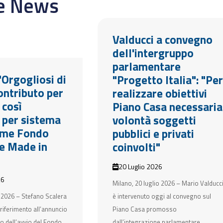
re News
Valducci a convegno
dell'intergruppo
parlamentare
"Orgogliosi di
"Progetto Italia": "Per
ontributo per
realizzare obiettivi
 così
Piano Casa necessaria
e per sistema
volontà soggetti
ome Fondo
pubblici e privati
e Made in
coinvolti"
20 Luglio 2026
26
Milano, 20 luglio 2026 – Mario Valducc
 2026 – Stefano Scalera
è intervenuto oggi al convegno sul
 riferimento all’annuncio
Piano Casa promosso
o dell’avvio del Fondo
dall’integrazione parlamentare