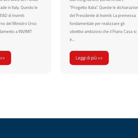
de in Italy. Questo le
“Progetto Italia”. Queste le dichiarazion
l’AD di Invimit:
del Presidente di Invimit: La premessa
rno del Ministro Urso
fondamentale per realizzare gli
fidamento a INVIMIT
obiettivi ambiziosi che il Piano Casa si
è...
 >>
Leggi di più >>