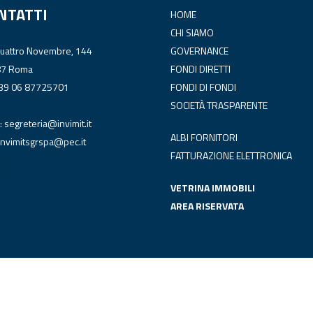
NTATTI
HOME
CHI SIAMO
Quattro Novembre, 144
GOVERNANCE
87 Roma
FONDI DIRETTI
+39 06 87725701
FONDI DI FONDI
SOCIETÀ TRASPARENTE
:
segreteria@invimit.it
ALBI FORNITORI
invimitsgrspa@pec.it
FATTURAZIONE ELETTRONICA
VETRINA IMMOBILI
AREA RISERVATA