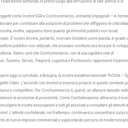
 federazioni settoriali, in primo luogo alla diffusione di tale elenco e in
oggetti come Invimit SGR e Confcommercio, entrambi impegnati – in forme
llaborare per contribuire alla soluzione di problemi che affliggono le città itali
nostra, inoltre, sappiamo bene quanto gli immobili pubblici non locati
rado. È nostro dovere, pertanto, ricercare iniziative come questa, in grado 
 settore pubblico non utilizzati, che possano costituire una leva per lo svilup
ditoria. Siamo certi che Confcommercio, con la sua capillare rete di
, Turismo, Servizi, Trasporti, Logistica e Professioni, rappresenti il partne
oprio oggi si conclude, a Bologna, la nostra iniziativa nazionale “
InCittà – S
rogetto Cities. L’accordo con Invimit si inserisce proprio in questo contesto p
nclusive e competitive. Per Confcommercio è, quindi, un ulteriore tassello nell
e sostenere le economie di prossimità. Come Confederazione, attraverso il nos
volgere le nostre associazioni e tutti gli associati a consultare gli elenchi d
it. L’attività confederale, nel frattempo, continuerà a concentrarsi sul pr
ediamento di nuove imprese commerciali e supportando percorsi di modernizzaz