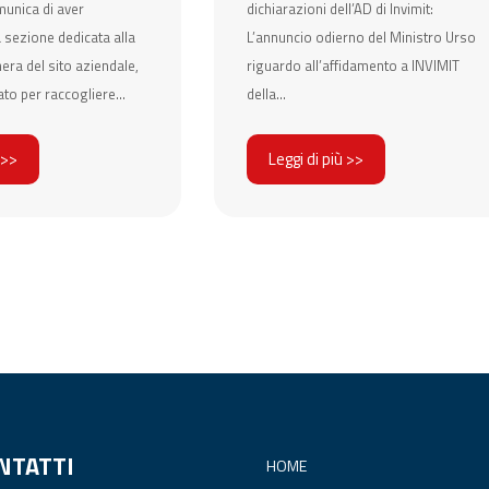
munica di aver
dichiarazioni dell’AD di Invimit:
a sezione dedicata alla
L’annuncio odierno del Ministro Urso
ra del sito aziendale,
riguardo all’affidamento a INVIMIT
ato per raccogliere...
della...
 >>
Leggi di più >>
NTATTI
HOME