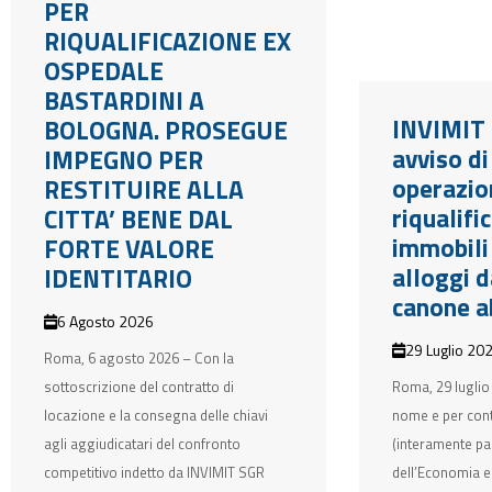
PER
RIQUALIFICAZIONE EX
OSPEDALE
BASTARDINI A
INVIMIT 
BOLOGNA. PROSEGUE
avviso d
IMPEGNO PER
operazio
RESTITUIRE ALLA
riqualifi
CITTA’ BENE DAL
immobili
FORTE VALORE
alloggi d
IDENTITARIO
canone a
6 Agosto 2026
29 Luglio 20
Roma, 6 agosto 2026 – Con la
sottoscrizione del contratto di
Roma, 29 luglio
locazione e la consegna delle chiavi
nome e per con
agli aggiudicatari del confronto
(interamente pa
competitivo indetto da INVIMIT SGR
dell’Economia e 