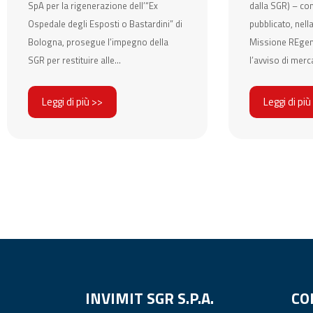
SpA per la rigenerazione dell’“Ex
dalla SGR) – co
Ospedale degli Esposti o Bastardini” di
pubblicato, nell
Bologna, prosegue l’impegno della
Missione REgene
SGR per restituire alle...
l’avviso di merc
Leggi di più >>
Leggi di più
INVIMIT SGR S.P.A.
CO