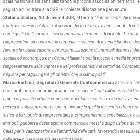
scala nazionale sia sensibilizzando le proprie associazioni territoriali e
seguito ad inoltrare alla SGR le richieste di locazione pervenute.
Stefano Scalera,
AD di Invimit SGR,
afferma: “
È importante che due s
modi diversi – in un’attività al servizio del territorio, trovino il modo di co
come quello della progressiva scomparsa dei negozi di vicinato. Da parte 
rappresentino un costo per la comunità e rischino di divenire luoghi di deg
favorire la riqualificazione e rifunzionalizzazione di immobili dismessi dal
sociale ed economico per i Comuni italiani e per la piccola e media impren
rappresentanza delle imprese e dei professionisti nei settori del Commercio
migliore per raggiungere gli obiettivi che ci siamo posti”.
Marco Barbieri,
Segretario Generale Confcommercio
afferma: “
Pr
che cambiano, economie urbane che crescono”
, nata all’interno del P
ampio di politiche urbane condivise, orientate a costruire città più vive, i
ricerca di soluzioni concrete per migliorare la qualità dei centri urbani 
sistema territoriale di rappresentanza, ci impegniamo a sensibilizzare e coin
immobili pubblici a destinazione commerciale messi a disposizione da Invim
Cities per la valorizzazione e l’attrattività delle città, favorendo l’ins
nelle aree più esposte alla desertificazione”.