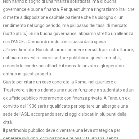
Non hanno bisogno di una finanza sofisticata, ma di buona
governance e buona finanza. Per quest’ultima ringraziamo Inail che
ci mette a disposizione capitale paziente che ha bisogno di un
rendimento nel lungo periodo, ma più basso dei tassi di mercato
(sotto al 5%). Sulla buona governance, abbiamo stretto un’alleanza
con l’ANCE, i Comuni di modo che si passi dalla spesa
all’investimento. Non dobbiamo spendere dei soldi per ristrutturare,
dobbiamo investire come settore pubblico in questi immobili,
creando le condizioni affinché il mercato privato e gli operatori
entrino in questi progetti.
Giusto per citare un caso concreto: a Roma, nel quartiere di
Trastevere, stiamo ridando una nuova funzione a studentato ad un
ex ufficio pubblico interamente con finanza privata. A Fano, un ex
convitto del 1936 sarà riqualificato per ospitare un albergo e una
sede dell’ASL, accorpando servizi oggi dislocati in più punti della
città.
Il patrimonio pubblico deve diventare una leva strategica per
generare sviluppo, occupazione e nuova vita urbana, senza