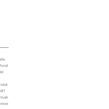
alla
 fondi
del
mobili
IMIT.
ntuali
ovesse