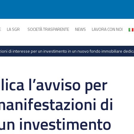
E
LA SGR
SOCIETÀ TRASPARENTE
NEWS
LAVORA CON NOI
azioni di interesse per un investimento in un nuovo fondo immobiliare dedica
ica l’avviso per
 manifestazioni di
 un investimento