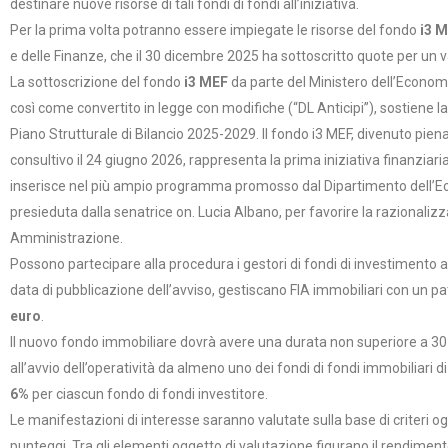
destinare nuove risorse di tali fondi di fondi all’iniziativa.
Per la prima volta potranno essere impiegate le risorse del fondo
i3 
e delle Finanze, che il 30 dicembre 2025 ha sottoscritto quote per un 
La sottoscrizione del fondo
i3 MEF
da parte del Ministero dell’Econom
così come convertito in legge con modifiche (“DL Anticipi”), sostiene l
Piano Strutturale di Bilancio 2025-2029. Il fondo i3 MEF, divenuto pi
consultivo il 24 giugno 2026, rappresenta la prima iniziativa finanziari
inserisce nel più ampio programma promosso dal Dipartimento dell’Econom
presieduta dalla senatrice on. Lucia Albano, per favorire la razionaliz
Amministrazione.
Possono partecipare alla procedura i gestori di fondi di investimento al
data di pubblicazione dell’avviso, gestiscano FIA immobiliari con u
euro
.
Il nuovo fondo immobiliare dovrà avere una durata non superiore a 3
all’avvio dell’operatività da almeno uno dei fondi di fondi immobiliar
6%
per ciascun fondo di fondi investitore.
Le manifestazioni di interesse saranno valutate sulla base di criteri og
punteggi. Tra gli elementi oggetto di valutazione figurano il rendime