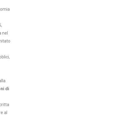
onomia
5,
a nel
mitato
blici,
lla
ni di
ritta
e al