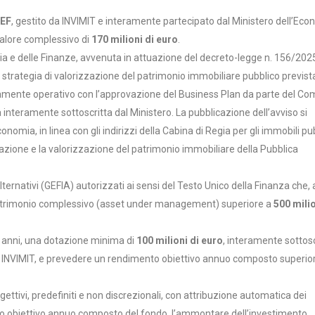
MEF
, gestito da INVIMIT e interamente partecipato dal Ministero dell’Ec
valore complessivo di
170 milioni di euro
.
ia e delle Finanze, avvenuta in attuazione del decreto-legge n. 156/202
a strategia di valorizzazione del patrimonio immobiliare pubblico previst
enamente operativo con l’approvazione del Business Plan da parte del Co
a interamente sottoscritta dal Ministero. La pubblicazione dell’avviso si
ia, in linea con gli indirizzi della Cabina di Regia per gli immobili pub
zazione e la valorizzazione del patrimonio immobiliare della Pubblica
ternativi (GEFIA) autorizzati ai sensi del Testo Unico della Finanza che, a
n patrimonio complessivo (asset under management) superiore a
500 milio
0 anni, una dotazione minima di
100 milioni di euro
, interamente sottosc
i di INVIMIT, e prevedere un rendimento obiettivo annuo composto superior
gettivi, predefiniti e non discrezionali, con attribuzione automatica dei
nto obiettivo annuo composto del fondo, l’ammontare dell’investimento