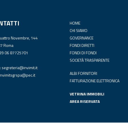
NTATTI
HOME
CHI SIAMO
Quattro Novembre, 144
GOVERNANCE
87 Roma
FONDI DIRETTI
+39 06 87725701
FONDI DI FONDI
SOCIETÀ TRASPARENTE
:
segreteria@invimit.it
ALBI FORNITORI
invimitsgrspa@pec.it
FATTURAZIONE ELETTRONICA
VETRINA IMMOBILI
AREA RISERVATA