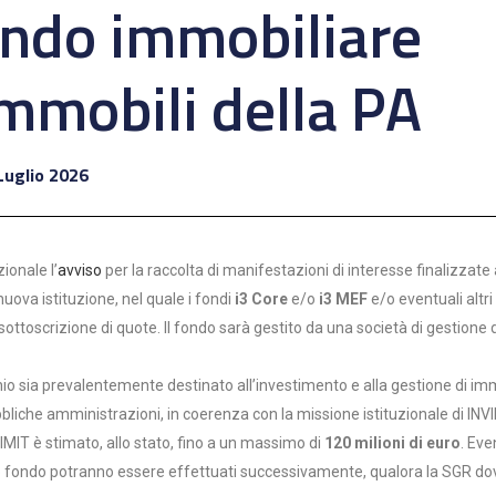
ondo immobiliare
immobili della PA
Luglio 2026
ionale l’
avviso
per la raccolta di manifestazioni di interesse finalizzate 
uova istituzione, nel quale i fondi
i3 Core
e/o
i3 MEF
e/o eventuali altri
sottoscrizione di quote. Il fondo sarà gestito da una società di gestione 
monio sia prevalentemente destinato all’investimento e alla gestione di im
pubbliche amministrazioni, in coerenza con la missione istituzionale di INV
VIMIT è stimato, allo stato, fino a un massimo di
120 milioni di euro
. Eve
nuovo fondo potranno essere effettuati successivamente, qualora la SGR d