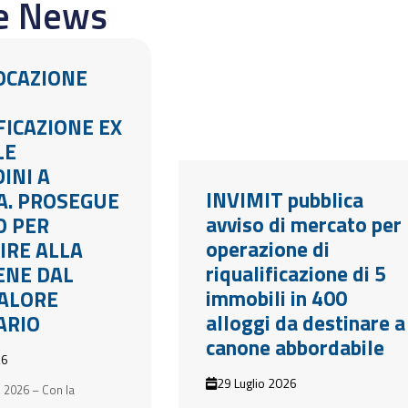
re News
LOCAZIONE
FICAZIONE EX
LE
INI A
INVIMIT pubblica
A. PROSEGUE
avviso di mercato per
O PER
operazione di
IRE ALLA
riqualificazione di 5
BENE DAL
immobili in 400
ALORE
alloggi da destinare a
ARIO
canone abbordabile
26
29 Luglio 2026
 2026 – Con la