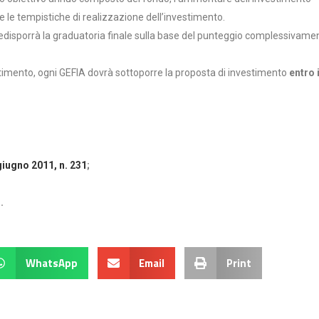
e le tempistiche di realizzazione dell’investimento.
redisporrà la graduatoria finale sulla base del punteggio complessivame
estimento, ogni GEFIA dovrà sottoporre la proposta di investimento
entro i
 giugno 2011, n. 231
;
i
.
WhatsApp
Email
Print