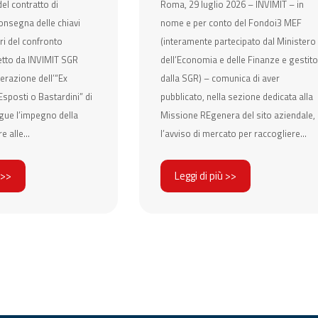
el contratto di
Roma, 29 luglio 2026 – INVIMIT – in
onsegna delle chiavi
nome e per conto del Fondoi3 MEF
ri del confronto
(interamente partecipato dal Ministero
etto da INVIMIT SGR
dell’Economia e delle Finanze e gestito
erazione dell’“Ex
dalla SGR) – comunica di aver
sposti o Bastardini” di
pubblicato, nella sezione dedicata alla
gue l’impegno della
Missione REgenera del sito aziendale,
e alle...
l’avviso di mercato per raccogliere...
 >>
Leggi di più >>