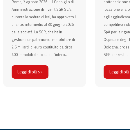
Roma, 7 agosto 2026 – Il Consiglio di
sottoscrizione d
Amministrazione di Invimit SGR SpA,
locazione e la c
durante la seduta di ieri, ha approvato il
agli aggiudicata
bilancio intermedio al 30 giugno 2026
competitivo ind
della società. La SGR, che ha in
SpA per la rigen
gestione un patrimonio immobiliare di
Ospedale degli E
2,6 miliardi di euro costituito da circa
Bologna, prose
400 immobili dislocati sull’intero...
SGR per restituir
Leggi di più >>
Leggi di più