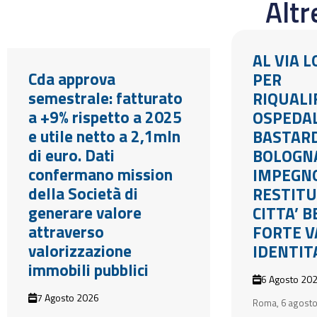
Alt
AL VIA 
Cda approva
PER
semestrale: fatturato
RIQUALI
a +9% rispetto a 2025
OSPEDA
e utile netto a 2,1mln
BASTARD
di euro. Dati
BOLOGN
confermano mission
IMPEGN
della Società di
RESTITU
generare valore
CITTA’ 
attraverso
FORTE V
valorizzazione
IDENTIT
immobili pubblici
6 Agosto 20
7 Agosto 2026
Roma, 6 agosto