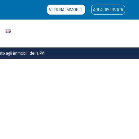
VETRINA IMMOBILI
AREA RISERVATA
to agli immobili della PA