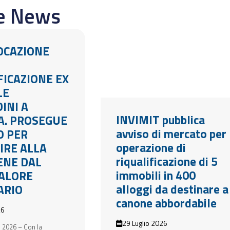
re News
LOCAZIONE
FICAZIONE EX
LE
INI A
INVIMIT pubblica
A. PROSEGUE
avviso di mercato per
O PER
operazione di
IRE ALLA
riqualificazione di 5
BENE DAL
immobili in 400
ALORE
alloggi da destinare a
ARIO
canone abbordabile
26
29 Luglio 2026
 2026 – Con la