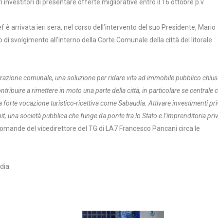
 investitori di presentare offerte migliorative entro il 16 ottobre p.v.
 arrivata ieri sera, nel corso dell’intervento del suo Presidente, Mario
 di svolgimento all’interno della Corte Comunale della città del litorale
trazione comunale, una soluzione per ridare vita ad immobile pubblico chiu
ribuire a rimettere in moto una parte della città, in particolare se centrale
a forte vocazione turistico-ricettiva come Sabaudia. Attivare investimenti pri
, una società pubblica che funge da ponte tra lo Stato e l’imprenditoria priv
domande del vicedirettore del TG di LA7 Francesco Pancani circa le
dia: