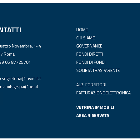
NTATTI
HOME
CHI SIAMO
Quattro Novembre, 144
GOVERNANCE
87 Roma
FONDI DIRETTI
+39 06 87725701
FONDI DI FONDI
SOCIETÀ TRASPARENTE
:
segreteria@invimit.it
ALBI FORNITORI
invimitsgrspa@pec.it
FATTURAZIONE ELETTRONICA
VETRINA IMMOBILI
AREA RISERVATA