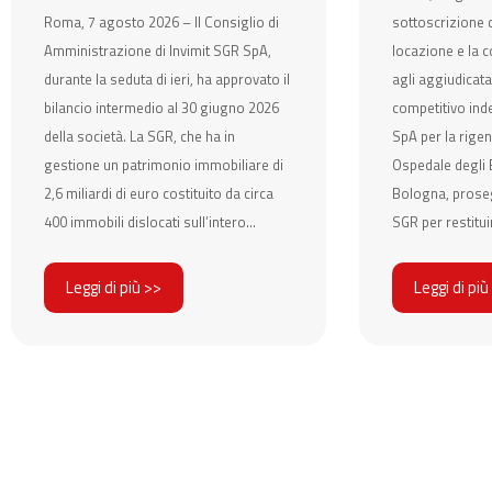
Roma, 7 agosto 2026 – Il Consiglio di
sottoscrizione d
Amministrazione di Invimit SGR SpA,
locazione e la c
durante la seduta di ieri, ha approvato il
agli aggiudicata
bilancio intermedio al 30 giugno 2026
competitivo ind
della società. La SGR, che ha in
SpA per la rigen
gestione un patrimonio immobiliare di
Ospedale degli E
2,6 miliardi di euro costituito da circa
Bologna, prose
400 immobili dislocati sull’intero...
SGR per restituir
Leggi di più >>
Leggi di più