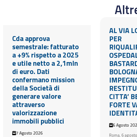
Alt
AL VIA 
Cda approva
PER
semestrale: fatturato
RIQUALI
a +9% rispetto a 2025
OSPEDA
e utile netto a 2,1mln
BASTARD
di euro. Dati
BOLOGN
confermano mission
IMPEGN
della Società di
RESTITU
generare valore
CITTA’ 
attraverso
FORTE V
valorizzazione
IDENTIT
immobili pubblici
6 Agosto 20
7 Agosto 2026
Roma, 6 agosto