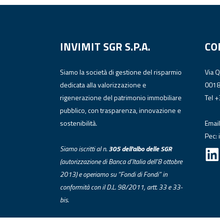
INVIMIT SGR S.P.A.
CO
Siamo la società di gestione del risparmio
Via 
dedicata alla valorizzazione e
001
rigenerazione del patrimonio immobiliare
Tel 
pubblico, con trasparenza, innovazione e
sostenibilità.
Email
Pec:
Siamo iscritti al n.
305 dell’albo
delle
SGR
(autorizzazione di Banca d’Italia dell’8 ottobre
2013) e operiamo su “Fondi di Fondi” in
conformità con il D.L. 98/2011, artt. 33 e 33-
bis.