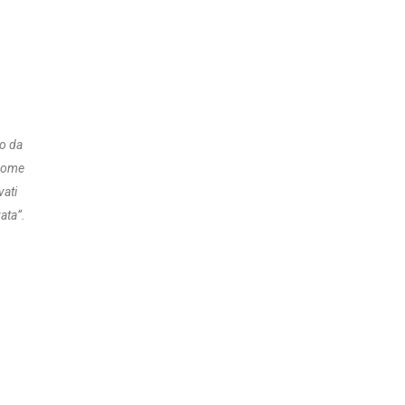
so da
 come
vati
ata”.