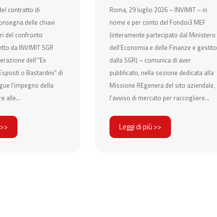
el contratto di
Roma, 29 luglio 2026 – INVIMIT – in
onsegna delle chiavi
nome e per conto del Fondoi3 MEF
ri del confronto
(interamente partecipato dal Ministero
etto da INVIMIT SGR
dell’Economia e delle Finanze e gestito
erazione dell’“Ex
dalla SGR) – comunica di aver
sposti o Bastardini” di
pubblicato, nella sezione dedicata alla
gue l’impegno della
Missione REgenera del sito aziendale,
e alle...
l’avviso di mercato per raccogliere...
 >>
Leggi di più >>