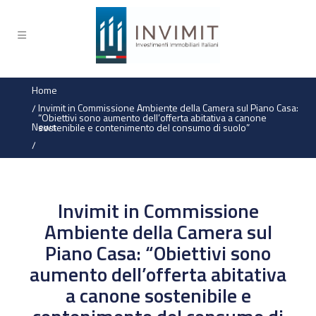
Home
Invimit in Commissione Ambiente della Camera sul Piano Casa:
/
“Obiettivi sono aumento dell’offerta abitativa a canone
News
sostenibile e contenimento del consumo di suolo”
/
Invimit in Commissione
Ambiente della Camera sul
Piano Casa: “Obiettivi sono
aumento dell’offerta abitativa
a canone sostenibile e