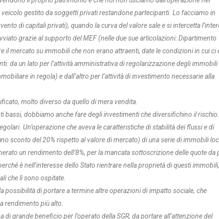
che vendono il proprio patrimonio è che noi non usciamo dall’operazione nel
n veicolo gestito da soggetti privati restandone partecipanti. Lo facciamo in
nto di capitali privati), quando la curva del valore sale e si intercetta l’inte
iato grazie al supporto del MEF (nelle due sue articolazioni: Dipartimento
re il mercato su immobili che non erano attraenti, date le condizioni in cui ci
nti: da un lato per l’attività amministrativa di regolarizzazione degli immobili
obiliare in regola) e dall’altro per l’attività di investimento necessarie alla
ificato, molto diverso da quello di mera vendita.
i bassi, dobbiamo anche fare degli investimenti che diversifichino il rischio.
olari. Un’operazione che aveva le caratteristiche di stabilità dei flussi e di
no sconto del 20% rispetto al valore di mercato) di una serie di immobili loc
nerato un rendimento dell’8%, per la mancata sottoscrizione delle quote da 
rché è nell’interesse dello Stato rientrare nella proprietà di questi immobili
li che lì sono ospitate.
a possibilità di portare a termine altre operazioni di impatto sociale, che
 rendimento più alto.
di grande beneficio per l’operato della SGR, da portare all’attenzione del