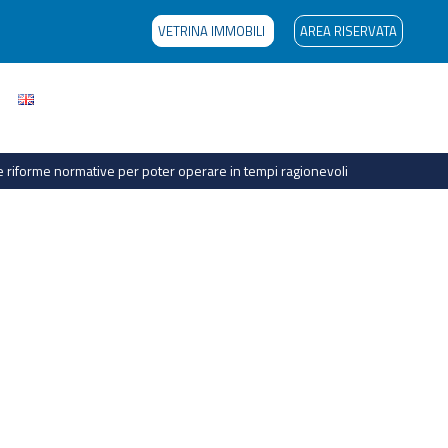
VETRINA IMMOBILI
AREA RISERVATA
ie riforme normative per poter operare in tempi ragionevoli