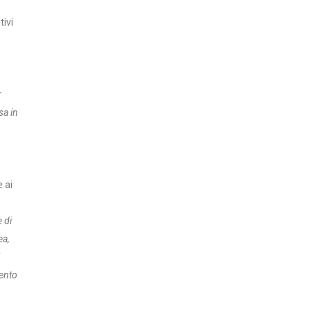
tivi
r
sa in
e ai
 di
ea,
mento