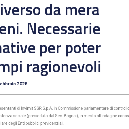
diverso da mera
eni. Necessarie
ative per poter
mpi ragionevoli
Febbraio 2026
esentanti di Invimit SGR S.p.A. in Commissione parlamentare di controll
sistenza sociale (presieduta dal Sen. Bagnai), in merito all’indagine conos
are degli Enti pubblici previdenziali.