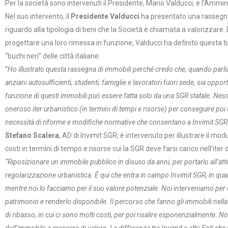
Per la società sono intervenuti il Presidente, Mario Valducci, e l’Ammi
Nel suo intervento, il
Presidente Valducci
ha presentato una rassegna 
riguardo alla tipologia di beni che la Società è chiamata a valorizzare. 
progettare una loro rimessa in funzione, Valducci ha definito questa t
“buchi neri” delle città italiane.
“
Ho illustrato questa rassegna di immobili perché credo che, quando parlia
anziani autosufficienti, studenti, famiglie e lavoratori fuori sede, sia oppo
funzione di questi immobili può essere fatta solo da una SGR statale. Nessu
oneroso iter urbanistico (in termini di tempi e risorse) per conseguire po
necessità di riforme e modifiche normative che consentano a Invimit SGR di
Stefano Scalera
, AD di Invimit SGR, è intervenuto per illustrare il modu
costi in termini di tempo e risorse cui la SGR deve farsi carico nell’iter
“Riposizionare un immobile pubblico in disuso da anni, per portarlo all’att
regolarizzazione urbanistica. È qui che entra in campo Invimit SGR, in qua
mentre noi lo facciamo per il suo valore potenziale. Noi interveniamo per
patrimonio e renderlo disponibile. Il percorso che fanno gli immobili nel
di ribasso, in cui ci sono molti costi, per poi risalire esponenzialmente. No