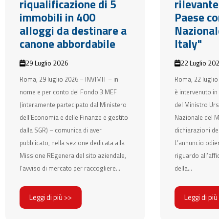
riqualificazione di 5
rilevant
immobili in 400
Paese c
alloggi da destinare a
Nazional
canone abbordabile
Italy"
29 Luglio 2026
22 Luglio 20
Roma, 29 luglio 2026 – INVIMIT – in
Roma, 22 luglio
nome e per conto del Fondoi3 MEF
è intervenuto in
(interamente partecipato dal Ministero
del Ministro Urs
dell’Economia e delle Finanze e gestito
Nazionale del Ma
dalla SGR) – comunica di aver
dichiarazioni del
pubblicato, nella sezione dedicata alla
L’annuncio odie
Missione REgenera del sito aziendale,
riguardo all’af
l’avviso di mercato per raccogliere...
della...
Leggi di più >>
Leggi di più