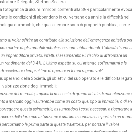
nistratore Delegato, Stefano Scalera.
fotografica di alcuni immobili conferiti alla SGR particolarmente evoca
Date le condizioni di abbandono in cui versano da anni e la difficoltà nel
ipologia di immobili, che quasi sempre sono di proprietà pubblica, come
mo di voler offrire un contributo alla soluzione dell’emergenza abitativa pe
rtuno partire dagli immobili pubblici che sono abbandonati. L’attività di rimes
n imprenditore privato, infatti, si assumerebbe il rischio di affrontare un
i un rendimento del 3-4%. L’ultimo aspetto su cui intendo soffermarmi è la
 accelerare i tempi al fine di operare in tempi ragionevoli”
.
s operandi della Società, gli obiettivi del suo operato e le difficoltà legat
 di valorizzazione degli immobili:
enzione del mercato, implica la necessità di grandi attività di manutenzione e
nto il mercato oggi valuterebbe come un costo quel tipo di immobile, o di ar
 correggere questa asimmetria, assumendoci i costi necessari a rigenerare il
la ricerca della loro nuova funzione è una linea concava che parte da un mo
i percorriamo la prima parte di questa traiettoria, per portare il valore