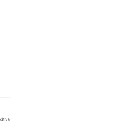
o
citiva