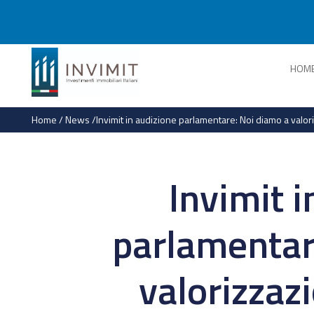
HOM
Home
/
News
/
Invimit in audizione parlamentare: Noi diamo a valo
Invimit i
parlamentar
valorizzaz