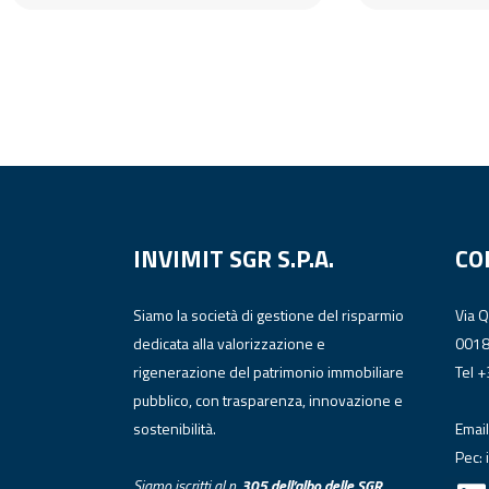
INVIMIT SGR S.P.A.
CO
Siamo la società di gestione del risparmio
Via 
dedicata alla valorizzazione e
001
rigenerazione del patrimonio immobiliare
Tel 
pubblico, con trasparenza, innovazione e
sostenibilità.
Email
Pec:
Siamo iscritti al n.
305 dell’albo
delle
SGR