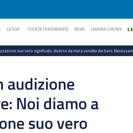
E
LA SGR
SOCIETÀ TRASPARENTE
NEWS
LAVORA CON NOI
rizzazione suo vero significato, diverso da mera vendita dei beni. Necessar
n audizione
e: Noi diamo a
ione suo vero