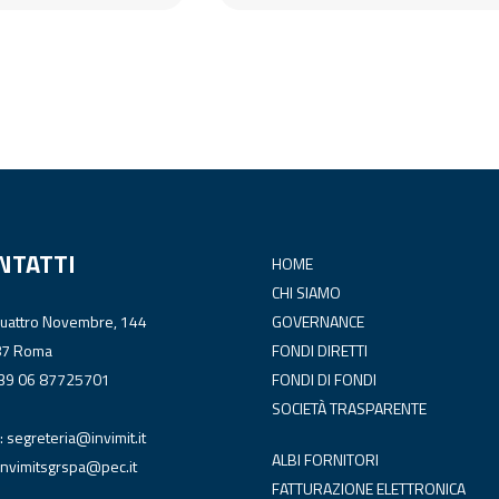
NTATTI
HOME
CHI SIAMO
Quattro Novembre, 144
GOVERNANCE
87 Roma
FONDI DIRETTI
+39 06 87725701
FONDI DI FONDI
SOCIETÀ TRASPARENTE
:
segreteria@invimit.it
ALBI FORNITORI
invimitsgrspa@pec.it
FATTURAZIONE ELETTRONICA