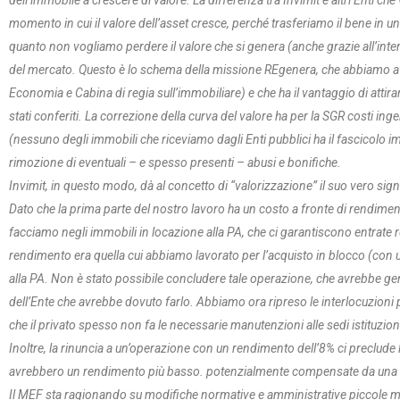
dell’immobile a crescere di valore. La differenza tra Invimit e altri Enti 
momento in cui il valore dell’asset cresce, perché trasferiamo il bene in u
quanto non vogliamo perdere il valore che si genera (anche grazie all’interve
del mercato. Questo è lo schema della missione REgenera, che abbiamo avv
Economia e Cabina di regia sull’immobiliare) e che ha il vantaggio di attira
stati conferiti. La correzione della curva del valore ha per la SGR costi inge
(nessuno degli immobili che riceviamo dagli Enti pubblici ha il fascicolo imm
rimozione di eventuali – e spesso presenti – abusi e bonifiche.
Invimit, in questo modo, dà al concetto di “valorizzazione” il suo vero sign
Dato che la prima parte del nostro lavoro ha un costo a fronte di rendiment
facciamo negli immobili in locazione alla PA, che ci garantiscono entrate reg
rendimento era quella cui abbiamo lavorato per l’acquisto in blocco (con u
alla PA. Non è stato possibile concludere tale operazione, che avrebbe ge
dell’Ente che avrebbe dovuto farlo. Abbiamo ora ripreso le interlocuzioni pe
che il privato spesso non fa le necessarie manutenzioni alle sedi istituziona
Inoltre, la rinuncia a un’operazione con un rendimento dell’8% ci preclude l
avrebbero un rendimento più basso. potenzialmente compensate da una a
Il MEF sta ragionando su modifiche normative e amministrative piccole ma 