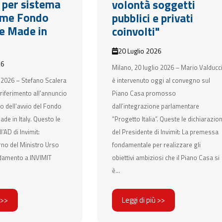
e per sistema
volontà soggetti
ome Fondo
pubblici e privati
e Made in
coinvolti"
20 Luglio 2026
26
Milano, 20 luglio 2026 – Mario Valducc
 2026 – Stefano Scalera
è intervenuto oggi al convegno sul
 riferimento all’annuncio
Piano Casa promosso
o dell’avvio del Fondo
dall’integrazione parlamentare
de in Italy. Questo le
“Progetto Italia”. Queste le dichiarazion
l’AD di Invimit:
del Presidente di Invimit: La premessa
rno del Ministro Urso
fondamentale per realizzare gli
fidamento a INVIMIT
obiettivi ambiziosi che il Piano Casa si
è...
 >>
Leggi di più >>