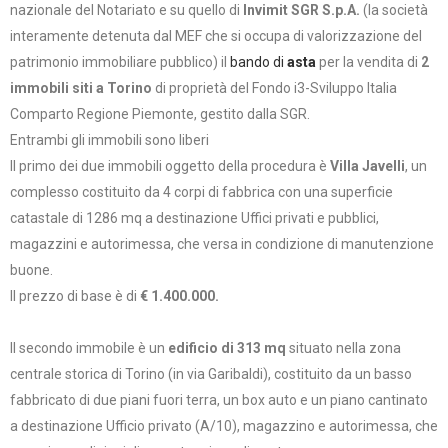
nazionale del Notariato e su quello di
Invimit SGR S.p.A.
(la società
interamente detenuta dal MEF che si occupa di valorizzazione del
patrimonio immobiliare pubblico) il
bando di
asta
per la vendita di
2
immobili siti a Torino
di proprietà del Fondo i3-Sviluppo Italia
Comparto Regione Piemonte, gestito dalla SGR.
Entrambi gli immobili sono liberi
Il primo dei due immobili oggetto della procedura è
Villa Javelli
, un
complesso costituito da 4 corpi di fabbrica con una superficie
catastale di 1286 mq a destinazione Uffici privati e pubblici,
magazzini e autorimessa, che versa in condizione di manutenzione
buone.
Il prezzo di base è di
€ 1.400.000.
Il secondo immobile è un
edificio di 313 mq
situato nella zona
centrale storica di Torino (in via Garibaldi), costituito da un basso
fabbricato di due piani fuori terra, un box auto e un piano cantinato
a destinazione Ufficio privato (A/10), magazzino e autorimessa, che