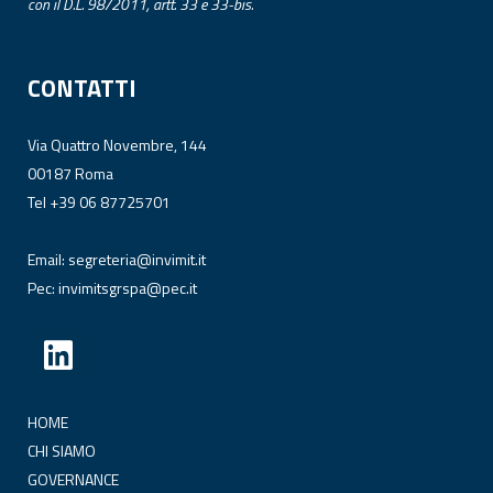
con il D.L. 98/2011, artt. 33 e 33-bis.
CONTATTI
Via Quattro Novembre, 144
00187 Roma
Tel +39 06 87725701
Email:
segreteria@invimit.it
Pec:
invimitsgrspa@pec.it
HOME
CHI SIAMO
GOVERNANCE