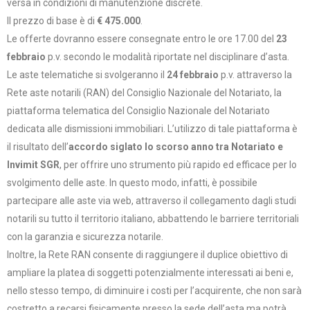
versa in condizioni di manutenzione discrete.
Il prezzo di base è di
€ 475.000
.
Le offerte dovranno essere consegnate entro le ore 17.00 del
23
febbraio
p.v. secondo le modalità riportate nel disciplinare d’asta.
Le aste telematiche si svolgeranno il
24 febbraio
p.v. attraverso la
Rete aste notarili (RAN) del Consiglio Nazionale del Notariato, la
piattaforma telematica del Consiglio Nazionale del Notariato
dedicata alle dismissioni immobiliari. L’utilizzo di tale piattaforma è
il risultato dell’
accordo siglato lo scorso anno tra Notariato e
Invimit SGR
, per offrire uno strumento più rapido ed efficace per lo
svolgimento delle aste. In questo modo, infatti, è possibile
partecipare alle aste via web, attraverso il collegamento dagli studi
notarili su tutto il territorio italiano, abbattendo le barriere territoriali
con la garanzia e sicurezza notarile.
Inoltre, la Rete RAN consente di raggiungere il duplice obiettivo di
ampliare la platea di soggetti potenzialmente interessati ai beni e,
nello stesso tempo, di diminuire i costi per l’acquirente, che non sarà
costretto a recarsi fisicamente presso la sede dell’asta ma potrà