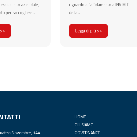
ra del sito aziendale,
riguardo all’affidamento a INVIMIT
ato per raccogliere...
della...
 >>
Leggi di più >>
NTATTI
HOME
CHI SIAMO
Quattro Novembre, 144
GOVERNANCE