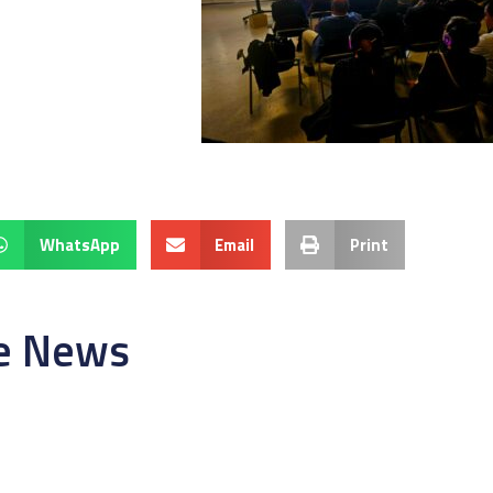
WhatsApp
Email
Print
re News