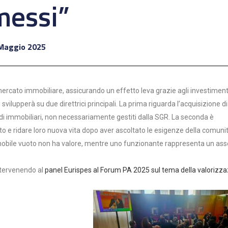
messi”
Maggio 2025
rcato immobiliare, assicurando un effetto leva grazie agli investiment
si svilupperà su due direttrici principali. La prima riguarda l’acquisizione di
ndi immobiliari, non necessariamente gestiti dalla SGR. La seconda è
ato e ridare loro nuova vita dopo aver ascoltato le esigenze della comuni
immobile vuoto non ha valore, mentre uno funzionante rappresenta un ass
ntervenendo al
panel Eurispes al Forum PA 2025 sul tema della valorizz