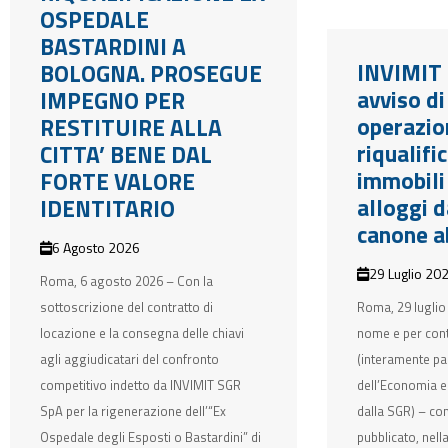
OSPEDALE
BASTARDINI A
INVIMIT 
BOLOGNA. PROSEGUE
avviso d
IMPEGNO PER
operazio
RESTITUIRE ALLA
riqualifi
CITTA’ BENE DAL
immobili
FORTE VALORE
alloggi d
IDENTITARIO
canone a
6 Agosto 2026
29 Luglio 20
Roma, 6 agosto 2026 – Con la
sottoscrizione del contratto di
Roma, 29 luglio
locazione e la consegna delle chiavi
nome e per con
agli aggiudicatari del confronto
(interamente pa
competitivo indetto da INVIMIT SGR
dell’Economia e 
SpA per la rigenerazione dell’“Ex
dalla SGR) – co
Ospedale degli Esposti o Bastardini” di
pubblicato, nell