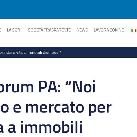
E
LA SGR
SOCIETÀ TRASPARENTE
NEWS
LAVORA CON NOI
er ridare vita a immobili dismessi”
Forum PA: “Noi
to e mercato per
a a immobili