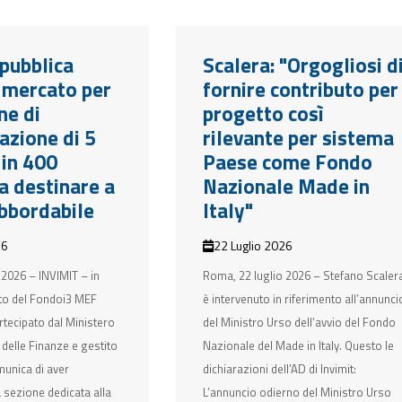
pubblica
Scalera: "Orgogliosi d
i mercato per
fornire contributo per
ne di
progetto così
cazione di 5
rilevante per sistema
 in 400
Paese come Fondo
a destinare a
Nazionale Made in
bbordabile
Italy"
26
22 Luglio 2026
 2026 – INVIMIT – in
Roma, 22 luglio 2026 – Stefano Scaler
to del Fondoi3 MEF
è intervenuto in riferimento all’annunci
rtecipato dal Ministero
del Ministro Urso dell’avvio del Fondo
delle Finanze e gestito
Nazionale del Made in Italy. Questo le
munica di aver
dichiarazioni dell’AD di Invimit:
a sezione dedicata alla
L’annuncio odierno del Ministro Urso