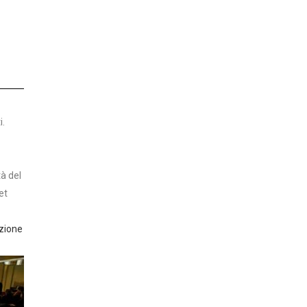
i.
tà del
et
azione