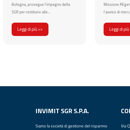
Bologna, prosegue l’impegno della
Missione REgene
SGR per restituire alle...
l’avviso di merc
Leggi di più >>
Leggi di più
INVIMIT SGR S.P.A.
CO
Siamo la società di gestione del risparmio
Via 