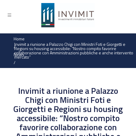
Home
Invimit a riunione a Palazzo Chigi con Ministri Foti e Giorgetti e
/
Regioni su housing accessibile: “Nostro compito favorire
collaborazione con Amministrazioni pubbliche e anche intervento
News
mercato”
/
Invimit a riunione a Palazzo
Chigi con Ministri Foti e
Giorgetti e Regioni su housing
accessibile: “Nostro compito
favorire collaborazione con