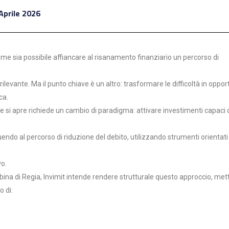
Aprile 2026
ome sia possibile affiancare al risanamento finanziario un percorso di
ilevante. Ma il punto chiave è un altro: trasformare le difficoltà in oppor
ca.
he si apre richiede un cambio di paradigma: attivare investimenti capaci 
ndo al percorso di riduzione del debito, utilizzando strumenti orientati 
vo.
Cabina di Regia, Invimit intende rendere strutturale questo approccio, me
o di: