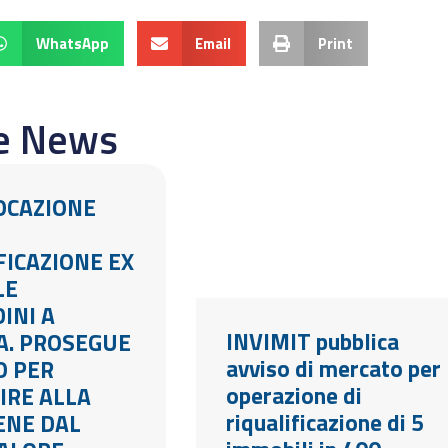
WhatsApp
Email
Print
re News
LOCAZIONE
FICAZIONE EX
LE
INI A
INVIMIT pubblica
A. PROSEGUE
avviso di mercato per
O PER
operazione di
IRE ALLA
riqualificazione di 5
BENE DAL