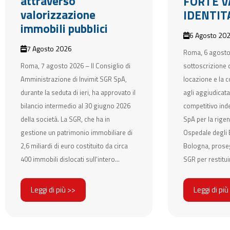
attraverso
FORTE V
valorizzazione
IDENTIT
immobili pubblici
6 Agosto 20
7 Agosto 2026
Roma, 6 agosto
Roma, 7 agosto 2026 – Il Consiglio di
sottoscrizione d
Amministrazione di Invimit SGR SpA,
locazione e la c
durante la seduta di ieri, ha approvato il
agli aggiudicata
bilancio intermedio al 30 giugno 2026
competitivo ind
della società. La SGR, che ha in
SpA per la rigen
gestione un patrimonio immobiliare di
Ospedale degli E
2,6 miliardi di euro costituito da circa
Bologna, prose
400 immobili dislocati sull’intero...
SGR per restituir
Leggi di più >>
Leggi di più