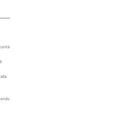
tunità
di
alla
ttendo