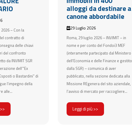
immobili in 400
ALORE
alloggi da destinare a
ARIO
canone abbordabile
26
29 Luglio 2026
 2026 – Con la
el contratto di
Roma, 29 luglio 2026 – INVIMIT – in
onsegna delle chiavi
nome e per conto del Fondoi3 MEF
ri del confronto
(interamente partecipato dal Ministero
etto da INVIMIT SGR
dell’Economia e delle Finanze e gestito
erazione dell’“Ex
dalla SGR) – comunica di aver
sposti o Bastardini” di
pubblicato, nella sezione dedicata alla
gue l’impegno della
Missione REgenera del sito aziendale,
e alle...
l’avviso di mercato per raccogliere...
 >>
Leggi di più >>