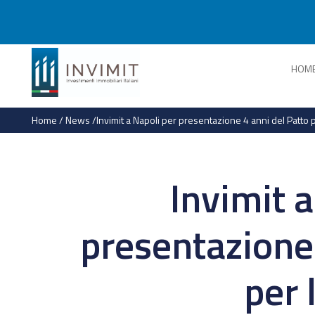
HOM
Home
/
News
/
Invimit a Napoli per presentazione 4 anni del Patto pe
Invimit a
presentazione 
per 