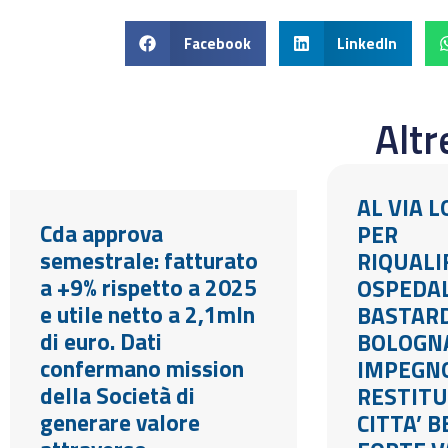
Facebook
LinkedIn
Alt
AL VIA 
Cda approva
PER
semestrale: fatturato
RIQUALI
a +9% rispetto a 2025
OSPEDA
e utile netto a 2,1mln
BASTARD
di euro. Dati
BOLOGN
confermano mission
IMPEGN
della Società di
RESTITU
generare valore
CITTA’ 