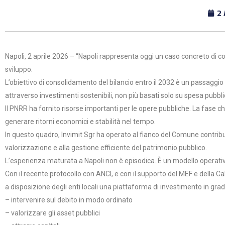
2 
Napoli, 2 aprile 2026 – “Napoli rappresenta oggi un caso concreto di c
sviluppo.
L’obiettivo di consolidamento del bilancio entro il 2032 è un passaggio r
attraverso investimenti sostenibili, non più basati solo su spesa pubbli
Il PNRR ha fornito risorse importanti per le opere pubbliche. La fase c
generare ritorni economici e stabilità nel tempo.
In questo quadro, Invimit Sgr ha operato al fianco del Comune contribue
valorizzazione e alla gestione efficiente del patrimonio pubblico.
L’esperienza maturata a Napoli non è episodica. È un modello operati
Con il recente protocollo con ANCI, e con il supporto del MEF e della 
a disposizione degli enti locali una piattaforma di investimento in grad
– intervenire sul debito in modo ordinato
– valorizzare gli asset pubblici