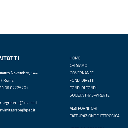
NTATTI
HOME
CHI SIAMO
Quattro Novembre, 144
GOVERNANCE
87 Roma
FONDI DIRETTI
+39 06 87725701
FONDI DI FONDI
SOCIETÀ TRASPARENTE
:
segreteria@invimit.it
ALBI FORNITORI
invimitsgrspa@pec.it
FATTURAZIONE ELETTRONICA