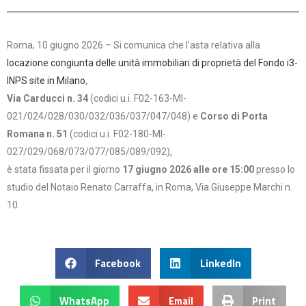
Roma, 10 giugno 2026 – Si comunica che l’asta relativa alla
locazione congiunta delle unità immobiliari di proprietà del Fondo i3-
INPS site in Milano
,
Via Carducci n. 34
(codici u.i. F02-163-MI-
021/024/028/030/032/036/037/047/048) e
Corso di Porta
Romana n. 51
(codici u.i. F02-180-MI-
027/029/068/073/077/085/089/092),
è stata fissata per il giorno
17 giugno 2026 alle ore 15:00
presso lo
studio del Notaio Renato Carraffa, in Roma, Via Giuseppe Marchi n.
10.
Facebook
LinkedIn
WhatsApp
Email
Print