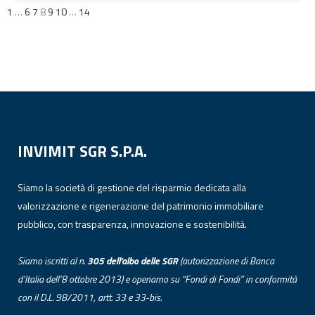
1
…
6
7
8
9
10
…
14
INVIMIT SGR S.P.A.
Siamo la società di gestione del risparmio dedicata alla
valorizzazione e rigenerazione del patrimonio immobiliare
pubblico, con trasparenza, innovazione e sostenibilità.
Siamo iscritti al n.
305 dell’albo
delle
SGR
(autorizzazione di Banca
d’Italia dell’8 ottobre 2013) e operiamo su “Fondi di Fondi” in conformità
con il D.L. 98/2011, artt. 33 e 33-bis.